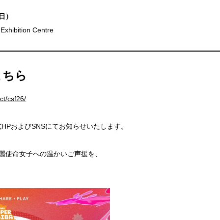
（日）
Exhibition Centre
こちら
ct/csf26/
HPおよびSNSにてお知らせいたします。
清麗使命女子への温かいご声援を、
。